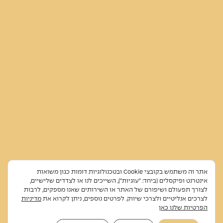
אתר זה משתמש בקובצי Cookie ובטכנולוגיות דומות כגון משואות
אינטרנט ופיקסלים (ביחד: "עוגיות"), השייכים לנו או לצדדים שלישיים,
לצורך תפעולם ושיפורם של האתר או השירותים שאנו מספקים, לרבות
לצרכים אנליטיים ולצרכי שיווק. לפרטים נוספים, ניתן לקרוא את
מדיניות
הפרטיות שלנו כאן