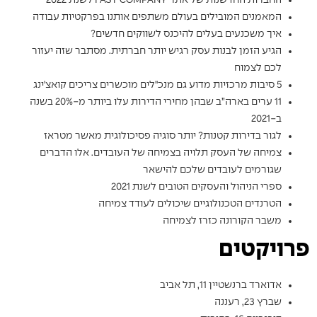
החברות החדשנות של אתר FAST COMPANY לשנת 2022
המאמנים המובילים בעולם משתפים אותנו בפרקטיות עבודה
איך משכנעים בעלים להיכנס לשווקים חדשים?
הגיע הזמן לבנות עסק רגיש יותר חברתית. מסתבר שזה יעזור
לכם לצמוח
5 סיבות מרכזיות מדוע גם מנכ"לים מוכשרים צריכים קואצ'ינג
11 ערים בארה”ב שבהן מחירי הדירות עלו ביותר מ-20% בשנה
ב-2021
לגור בדירות קטנות? יותר סוגיה פסיכולוגית מאשר מטראז
צמיחה של העסק תלויה בצמיחה של העובדים. אלו הדברים
שגורמים לעובדים שלכם להישאר
ספרי הניהול והעסקים הטובים לשנת 2021
הטרנדים הטכנולוגיים שיכולים לעודד צמיחה
משבר הקורונה כזרז לצמיחה
פרויקטים
אדוארד ברנשטיין 11, תל אביב
שברץ 23, רעננה