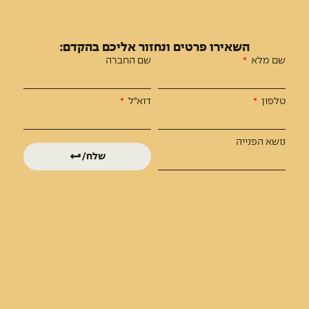
הוצאה לפועל.
החברה בעלת רישיון מספר 62998 למתן שירותי אשראי (מורחב), מרשות שוק ההון
ביטוח וחיסכון.
השאירו פרטים ונחזור אליכם בהקדם:
שם מלא
שם החברה
בית
תחומי פעילות
טלפון
דוא"ל
אודות
מימון פרויקטי נדל”ן
פרויקטים
מימון צמיחה לחברות
נושא הפנייה
שלח/י
אימות פרויקט בניה
מכלול משכנתאות
צור קשר
מפת אתר
התוכן שלנו
כתבות