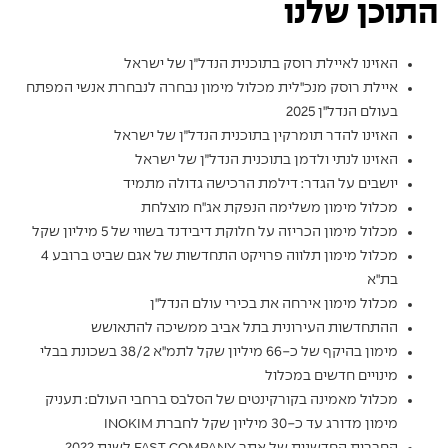
התוכן שלנו
האזינו לאיילת רוסק בתוכנית הנדל״ן של ישראל
איילת רוסק מנכ"לית מכלול מימון נבחרה לנבחרת אנשי המפתח
בעולם הנדל"ן 2025
האזינו להדר תומרקין בתוכנית הנדל״ן של ישראל
האזינו לנתי ולדמן בתוכנית הנדל״ן של ישראל
יושבים על הגדר: דילמת הרכישה גדולה מתמיד
מכלול מימון משלימה הנפקת אג"ח מוצלחת
מכלול מימון הכריזה על חלוקת דיבידנד בשווי של 5 מיליון שקל
מכלול מימון תלווה פרויקט התחדשות של אגם שביט ברובע 4
בת"א
מכלול מימון אירחה את בכירי עולם הנדל"ן
ההתחדשות העירונית בתל אביב ממשיכה להתאושש
מימון בהיקף של כ-66 מיליון שקל לתמ"א 38/2 בשכונת בבלי
מינויים חדשים במכלול
מכלול מאמינה בקורקינטים של הסלבס ברחבי העולם: תעניק
מימון מדורג עד כ-30 מיליון שקל לחברת INOKIM