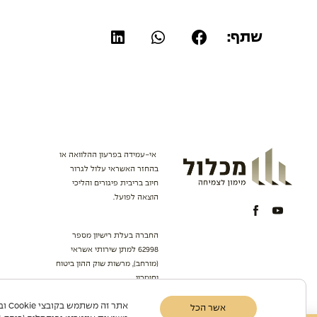
שתף:
אי-עמידה בפרעון ההלוואה או
בהחזר האשראי עלול לגרור
חיוב בריבית פיגורים והליכי
הוצאה לפועל.
החברה בעלת רישיון מספר
62998 למתן שירותי אשראי
(מורחב), מרשות שוק ההון ביטוח
וחיסכון.
אתר ז
אשר הכל