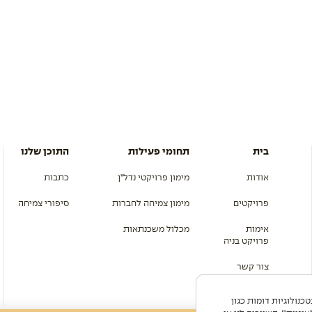
בית
תחומי פעילות
התוכן שלנו
אודות
מימון פרויקטי נדל”ן
כתבות
פרויקטים
מימון צמיחה לחברות
סיפורי צמיחה
אימות
מכלול משכנתאות
פרויקט בניה
צור קשר
מפת אתר
ה משתמש בקובצי Cookie ובטכנולוגיות דומות כגון