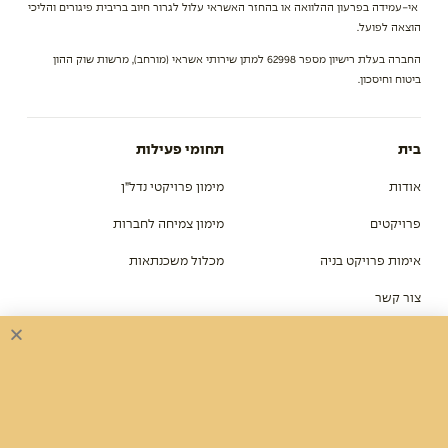
אי-עמידה בפרעון ההלוואה או בהחזר האשראי עלול לגרור חיוב בריבית פיגורים והליכי
הוצאה לפועל.
החברה בעלת רישיון מספר 62998 למתן שירותי אשראי (מורחב), מרשות שוק ההון
ביטוח וחיסכון.
בית
תחומי פעילות
אודות
מימון פרויקטי נדל”ן
פרויקטים
מימון צמיחה לחברות
אימות פרויקט בניה
מכלול משכנתאות
צור קשר
מפת אתר
התוכן שלנו
כתבות