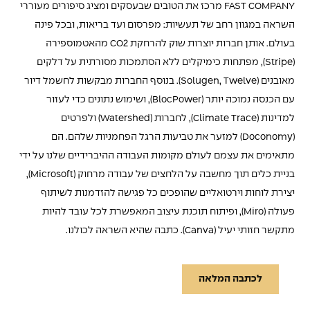
FAST COMPANY מרכז את הטובים שבעסקים ומציג סיפורים מעוררי
השראה במגוון רחב של תעשיות: מפרסום ועד בריאות, ובכל פינה
בעולם. אותן חברות יוצרות שוק להרחקת CO2 מהאטמוספירה
(Stripe), מפתחות כימיקלים ללא הסתמכות מסורתית על דלקים
מאובנים (Solugen, Twelve). בנוסף החברות מבקשות לחשמל דיור
עם הכנסה נמוכה יותר (BlocPower), ושימוש נתונים כדי לעזור
למדינות (Climate Trace), לחברות (Watershed) ולפרטים
(Doconomy) למזער את טביעות הרגל הפחמניות שלהם. הם
מתאימים את עצמם לעולם מקומות העבודה ההיברידיים שלנו על ידי
בניית כלים תוך מחשבה על הלחצים של עבודה מרחוק (Microsoft),
יצירת לוחות וירטואליים שהופכים כל פגישה להזדמנות לשיתוף
פעולה (Miro), ופיתוח תוכנת עיצוב המאפשרת לכל עובד להיות
מתקשר חזותי יעיל (Canva). כתבה שהיא השראה לכולנו.
לכתבה המלאה