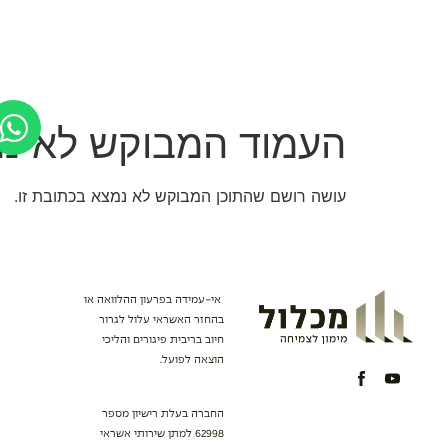
לתוכן
אודות
מימון פרויקטי נדל”ן
מי
העמוד המבוקש לא נמ
עושה רושם שהתוכן המבוקש לא נמצא בכתובת זו.
אי-עמידה בפרעון ההלוואה או
בהחזר האשראי עלול לגרור
חיוב בריבית פיגורים והליכי
הוצאה לפועל.
החברה בעלת רישיון מספר
62998 למתן שירותי אשראי