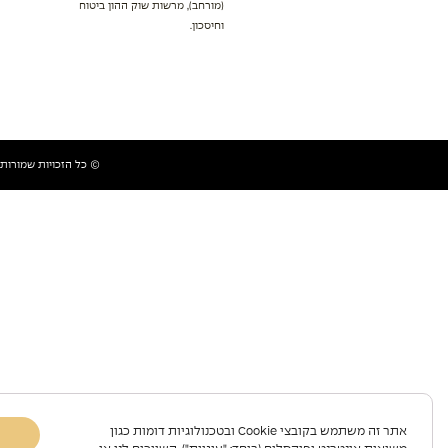
(מורחב), מרשות שוק ההון ביטוח
וחיסכון.
© כל הזכויות שמורות למכל
אתר זה משתמש בקובצי Cookie ובטכנולוגיות דומות כגון