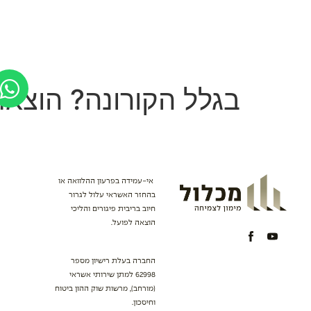
לתוכן
אודות
מימון פרויקטי נדל”ן
מי
בגלל הקורונה? הוצאת
אי-עמידה בפרעון ההלוואה או
בהחזר האשראי עלול לגרור
חיוב בריבית פיגורים והליכי
הוצאה לפועל.
החברה בעלת רישיון מספר
62998 למתן שירותי אשראי
(מורחב), מרשות שוק ההון ביטוח
וחיסכון.