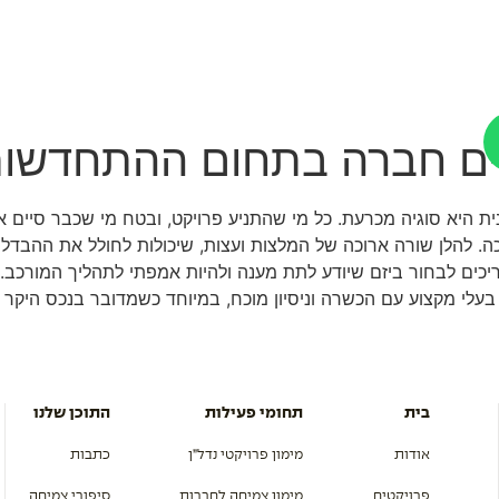
מון צמיחה לחברות
מכלול משכנתאות
פרויקטים
התוכן שלנו
א
רים חברה בתחום ההתחדשות
 היא סוגיה מכרעת. כל מי שהתניע פרויקט, ובטח מי שכבר סיים א
 להלן שורה ארוכה של המלצות ועצות, שיכולות לחולל את ההבדל ב
 צריכים לבחור ביזם שיודע לתת מענה ולהיות אמפתי לתהליך המורכב
לי מקצוע עם הכשרה וניסיון מוכח, במיוחד כשמדובר בנכס היקר ב
בית
תחומי פעילות
התוכן שלנו
אודות
מימון פרויקטי נדל”ן
כתבות
פרויקטים
מימון צמיחה לחברות
סיפורי צמיחה