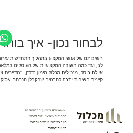
לתוכן
אודות
מימון פרויקטי נדל”ן
מי
לבחור נכון- איך בוח
חשיבותם של אנשי המקצוע בתהליך התחדשות עירונית
לב, ועד כמה חשובה המקצועיות של העוסקים במלאכה.
איילת רוסק, מנכ"לית מכלול מימון נדל"ן, "הדיירים
קיימת חשיבות יתרה להבטיח שהקבלן הנבחר יעסיק בע
אי-עמידה בפרעון ההלוואה או
בהחזר האשראי עלול לגרור
חיוב בריבית פיגורים והליכי
הוצאה לפועל.