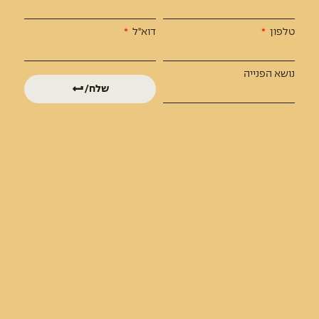
החברה בעלת רישיון מספר 62998 למתן שירותי אשראי (מורחב), מרשות שוק ההון
ביטוח וחיסכון.
טלפון
דוא"ל
בית
תחומי פעילות
נושא הפנייה
שלח/י
אודות
מימון פרויקטי נדל”ן
פרויקטים
מימון צמיחה לחברות
אימות פרויקט בניה
מכלול משכנתאות
צור קשר
מפת אתר
התוכן שלנו
כתבות
סיפורי צמיחה