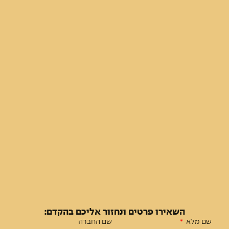
הבא
←
אי-עמידה בפרעון ההלוואה או בהחזר האשראי עלול לגרור חיוב בריבית פיגורים והליכי
השאירו פרטים ונחזור אליכם בהקדם:
הוצאה לפועל.
שם מלא
שם החברה