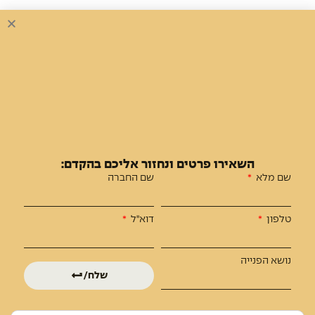
אימות פרויקט בניה
מכלול משכנתאות
צור קשר
מפת אתר
התוכן שלנו
כתבות
השאירו פרטים ונחזור אליכם בהקדם:
סיפורי צמיחה
שם מלא
שם החברה
טלפון
דוא"ל
צרו קשר
שם מלא
טלפון
נושא הפנייה
שלח/י
אימייל