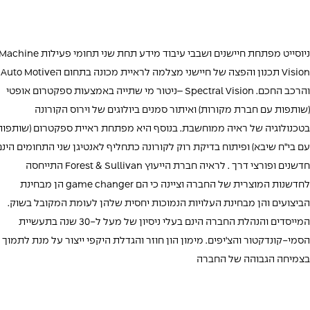
ניוסייט מפתחת חיישנים ושבבי עיבוד מידע תחת שני תחומי פעילות chine
Vision תכנון והפצה של חיישני מצלמה לראיית מכונה בתחום הAuto Motive
והרכב החכם. Spectral Vision –ניטור מי שתייה באמצעות ספקטרום אופטי
(שותפות עם חברת מקורות) ואיתור סמנים ביולוגים של וירוס הקורונה
בטכנולוגיה של ראיה ממוחשבת. בנוסף היא מפתחת ראיית ספקטרום (שותפות
עם בי"ח שיבא) ופיתוח בדיקת רוק לקורונה כתחליף לאנטיגן שני התחומים הינם
חדשנים ופורצי דרך . לראיה חברת הייעוץ Forest & Sullivan התייחסה
לחדשנות המוצרית של החברה וציינה כי הם game changer הן מבחינת
הביצועים והן מבחינת העלויות הנמוכות יחסית שלהן לעומת המקובל בשוק.
המייסדים והנהלת החברה הינם בעלי ניסיון של מעל ל-30 שנה בתעשיית
הסמי-קונדקטור והצ'יפים. מימון הון חוזר והגדלת היקפי ייצור על מנת לתמוך
בצמיחה הגבוהה של החברה