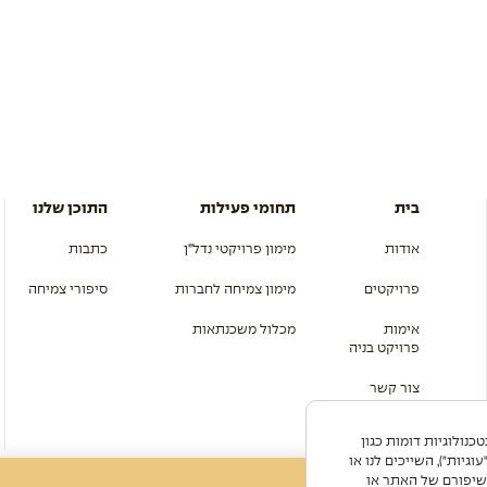
בית
תחומי פעילות
התוכן שלנו
אודות
מימון פרויקטי נדל”ן
כתבות
פרויקטים
מימון צמיחה לחברות
סיפורי צמיחה
אימות
מכלול משכנתאות
פרויקט בניה
צור קשר
מפת אתר
ה משתמש בקובצי Cookie ובטכנולוגיות דומות כגון
וגיות"), השייכים לנו או
שיפורם של האתר או