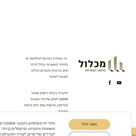
אי-עמידה בפרעון ההלוואה או
בהחזר האשראי עלול לגרור
חיוב בריבית פיגורים והליכי
הוצאה לפועל.
החברה בעלת רישיון מספר
62998 למתן שירותי אשראי
(מורחב), מרשות שוק ההון ביטוח
וחיסכון.
אתר ז
אשר הכל
משואות אינטרנט ופיקסלים (ביחד: "ע
לצדדים שלישיים, לצורך תפעולם ו