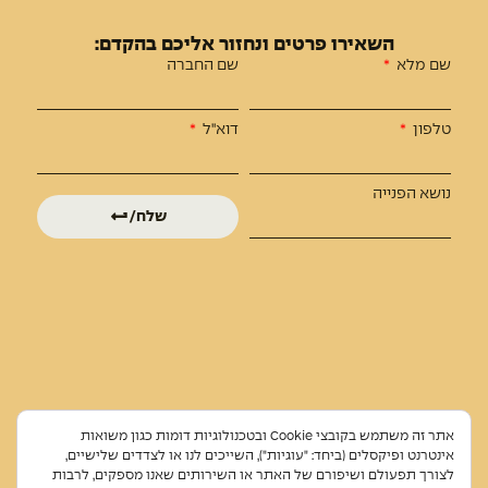
מפת אתר
השאירו פרטים ונחזור אליכם בהקדם:
שם מלא
שם החברה
התוכן שלנו
טלפון
דוא"ל
כתבות
סיפורי צמיחה
נושא הפנייה
שלח/י
צרו קשר
שם מלא
טלפון
אימייל
אתר זה משתמש בקובצי Cookie ובטכנולוגיות דומות כגון משואות
אינטרנט ופיקסלים (ביחד: "עוגיות"), השייכים לנו או לצדדים שלישיים,
שלח
לצורך תפעולם ושיפורם של האתר או השירותים שאנו מספקים, לרבות