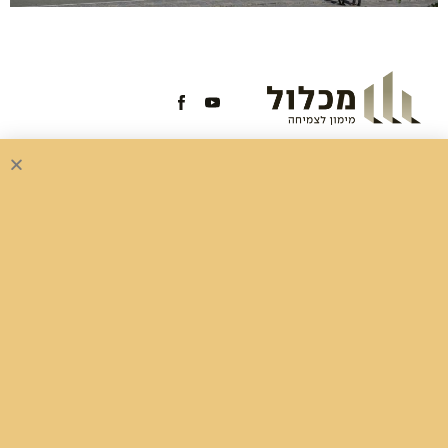
אי-עמידה בפרעון ההלוואה או בהחזר האשראי עלול לגרור חיוב בריבית פיגורים והליכי
הוצאה לפועל.
החברה בעלת רישיון מספר 62998 למתן שירותי אשראי (מורחב), מרשות שוק ההון
ביטוח וחיסכון.
בית
תחומי פעילות
אודות
מימון פרויקטי נדל”ן
פרויקטים
מימון צמיחה לחברות
אימות פרויקט בניה
מכלול משכנתאות
צור קשר