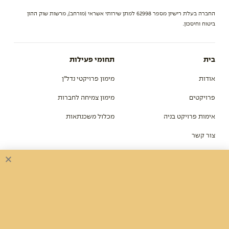
החברה בעלת רישיון מספר 62998 למתן שירותי אשראי (מורחב), מרשות שוק ההון
ביטוח וחיסכון.
בית
תחומי פעילות
אודות
מימון פרויקטי נדל”ן
פרויקטים
מימון צמיחה לחברות
אימות פרויקט בניה
מכלול משכנתאות
צור קשר
מפת אתר
התוכן שלנו
כתבות
סיפורי צמיחה